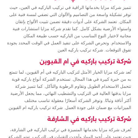
تتميز شركة مزايا بخدماتها الراقية في تركيب الباركيه في العين، حيث
توفر تشكيلة واسعة من التصاميم والألوان التي تضفي لمسة فنية على
المكان. تعتمد الشركة على أدوات دقيقة تضمن تثبيت الألواح بإتقان
واستواء الأرضية بشكل كامل. كما تقدم شركة مزايا استشارات فنية
مجانية لاختيار النوع المناسب من الباركيه حسب طبيعة المكان
والاستخدام. وتحرص الشركة على تنفيذ العمل في الوقت المحدد بجودة
تفوق التوقعات. شركة تركيب باركيه العين
شركة تركيب باركيه في ام القيوين
تُعد شركة مزايا الخيار الأمثل لتركيب الباركيه في أم القيوين، لما تتمتع
به من خبرة كبيرة في هذا المجال. تستخدم الشركة أنواع باركيه قوية
تتحمل الاستخدام الطويل وتقاوم الرطوبة والتآكل. كما تتميز شركة
مزايا بدقتها العالية في التركيب والتشطيب النهائي، مما يجعل الأرضية
أكثر أناقة وثباتًا. وتوفر الشركة أسعارًا معقولة تناسب مختلف
الميزانيات مع ضمان على جودة العمل. شركة تركيب باركيه ام القيوين
شركة تركيب باركيه في الشارقة
تُعرف شركة مزايا بخدماتها المتميزة في تركيب الباركيه في الشارقة،
حيث تعتمد على أجود المواد وأحدث التقنيات في التركيب. تهتم الشركة