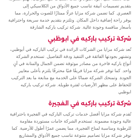
بتقديم تصميمات أنيقة تناسب جميع الأذواق من الكلاسيكي إلى
العصري. كما تضمن شركة مزايا عزلًا ممتازًا للصوت والحرارة، مما
يوفر راحة إضافية داخل المكان. وتلتزم بتقديم خدمة سريعة واحترافية
بأسعار منافسة وجودة عالية. شركة تركيب باركيه الشارقة
شركة تركيب باركيه في ابوظبي
تُعد شركة مزايا من الشركات الرائدة في تركيب الباركيه في أبوظبي،
وتشتهر بجودتها الفائقة في التنفيذ ودقة التفاصيل. تستخدم الشركة
أنواع باركيه فاخرة من مصادر موثوقة تضمن الجمال والمتانة في آنٍ
واحد. كما توفر شركة مزايا فريقًا فنيًا محترفًا يلتزم بأعلى معايير
الجودة. وتمنحك الشركة ضمانًا على الخدمة مع متابعة ما بعد التركيب
للحفاظ على مظهر الأرضيات لفترة طويلة. شركة تركيب باركيه
ابوظبي
شركة تركيب باركيه في الفجيرة
تُقدم شركة مزايا أفضل خدمات تركيب الباركيه في الفجيرة باحترافية
عالية وجودة مضمونة. تستخدم الشركة خامات مستوردة مقاومة
للرطوبة ومناسبة لمناخ الفجيرة، مما يضمن عمرًا أطول للأرضية. كما
توفر شركة مزايا تصاميم متنوعة تناسب جميع الأذواق والمشاريع