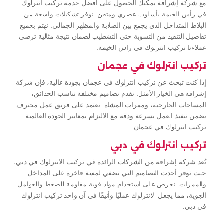
مع شركة إشراقة يمكنك الحصول على أفضل خدمة تركيب انترلوك
في رأس الخيمة بأسلوب عصري ومتقن. نوفر تشكيلات واسعة من
البلاط المتداخل الذي يجمع بين الصلابة والمظهر الجمالي. نهتم بجميع
تفاصيل التنفيذ من التسوية حتى التشطيب لضمان نتيجة مثالية ترضي
عملاءنا تركيب انترلوك في راس الخيمة.
تركيب انترلوك في عجمان
إذا كنت تبحث عن تركيب انترلوك في عجمان بجودة عالية، فإن شركة
إشراقة هي الخيار الأمثل. نقدم تصاميم مختلفة تناسب الحدائق،
المساحات الخارجية، وممرات المشاة. نعتمد على فريق عمل محترف
يضمن تنفيذ العمل بسرعة ودقة مع الالتزام بمعايير الجودة العالمية
تركيب انترلوك في عجمان.
تركيب انترلوك في دبي
تُعد شركة إشراقة من الشركات الرائدة في تركيب الانترلوك في دبي،
حيث نوفر أحدث التصاميم التي تضفي لمسة فاخرة على المداخل
والممرات. نحرص على استخدام مواد قوية مقاومة للضغط والعوامل
الجوية، مما يجعل الانترلوك عمليًا وأنيقًا في آن واحد تركيب انترلوك
في دبي.