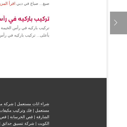
صبغ... صباغ في دبي
اقرأ المزي
تركيب باركيه في رأ
تركيب باركيه في رأس الخيمة 
بأعلى... تركيب باركيه في رأس
شراء اثاث مستعمل
|
شركة مك
مستعمل
|
فك وتركيب مكيفات
الشارقة
|
قص الخرسانة
| قص 
الكويت
|
شركة تنسيق حدائق
|