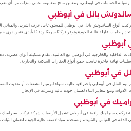
ل وصيانة الحمامات في ابوظبي، ونضمن نتائج مضمونة تحمي منزلك من أي ضرر
اندوتش بانل في أبوظبي
كيب ألواح الساندوتش بانل في أبوظبي للمستودعات، غرف التبريد، والمباني ال
م خامات عازلة عالية الجودة ونوفر تركيبًا سريعًا ودقيقًا بأيدي فنيين ذوي خب
 أبوظبي
 الداخلية والخارجية في أبوظبي مع العالمية. نقدم تشكيلة ألوان عصرية، ده
بات نهائية فاخرة تناسب جميع أنواع العقارات السكنية والتجارية.
لل في أبوظبي
رميم الفلل في أبوظبي باحترافية عالية، سواء لترميم التشققات أو تحديث التص
أدوات ونتبع معايير البناء لضمان جودة عالية وسرعة في الإنجاز.
اميك في أبوظبي
ة تركيب سيراميك راقية في أبوظبي تشمل الأرضيات شركة تركيب سيراميك في
لدقة في القياس والتثبيت، ونستخدم مواد لاصقة عالية الجودة لضمان الثبات وا