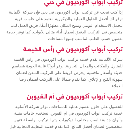
تركيب أبواب أكورديون في دبي
إذا كنت تبحث عن تركيب ابواب اكورديون في دبي فإن شركة الألمانية
توفر لك أفضل الحلول العملية والديكورية. نعتمد على خامات قوية
تتحمل الاستخدام اليومي وتمنح المكان مظهرًا أنيقًا. فريق العمل لدينا
متخصص في التركيب الدقيق لضمان أداء مثالي للأبواب. كما نوفر خدمة
تفصيل حسب الطلب لتناسب جميع المساحات.
تركيب أبواب أكورديون في رأس الخيمة
شركة الألمانية تقدم خدمة تركيب ابواب اكورديون في راس الخيمة
للمنازل والمكاتب والمحال التجارية. نوفر أبوابًا عالية الجودة بتصاميم
حديثة وأسعار تنافسية. يحرص فريقنا على التركيب المتقن لضمان
سهولة الفتح والإغلاق. كما نقدم ضمانًا على التركيب لضمان رضا
العملاء.
تركيب أبواب أكورديون في أم القيوين
للحصول على حلول تقسيم عملية للمساحات، توفر شركة الألمانية
خدمة تركيب ابواب اكورديون في ام القيوين. نستخدم خامات متينة
وألوان جذابة تناسب مختلف الديكورات. يتم التركيب بواسطة فنيين
متخصصين لضمان أفضل النتائج. كما نقدم خدمة المعاينة المجانية قبل