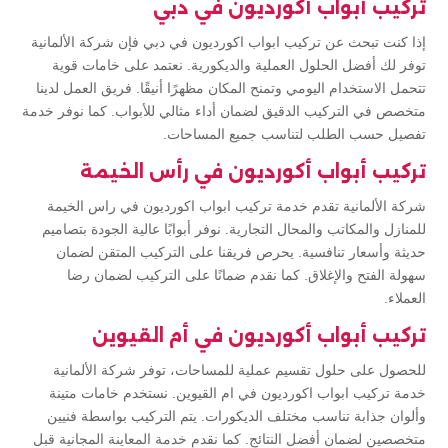
تركيب أبواب أكورديون في دبي
إذا كنت تبحث عن تركيب ابواب اكورديون في دبي فإن شركة الألمانية
توفر لك أفضل الحلول العملية والديكورية. نعتمد على خامات قوية
تتحمل الاستخدام اليومي وتمنح المكان مظهرًا أنيقًا. فريق العمل لدينا
متخصص في التركيب الدقيق لضمان أداء مثالي للأبواب. كما نوفر خدمة
تفصيل حسب الطلب لتناسب جميع المساحات.
تركيب أبواب أكورديون في رأس الخيمة
شركة الألمانية تقدم خدمة تركيب ابواب اكورديون في راس الخيمة
للمنازل والمكاتب والمحال التجارية. نوفر أبوابًا عالية الجودة بتصاميم
حديثة وأسعار تنافسية. يحرص فريقنا على التركيب المتقن لضمان
سهولة الفتح والإغلاق. كما نقدم ضمانًا على التركيب لضمان رضا
العملاء.
تركيب أبواب أكورديون في أم القيوين
للحصول على حلول تقسيم عملية للمساحات، توفر شركة الألمانية
خدمة تركيب ابواب اكورديون في ام القيوين. نستخدم خامات متينة
وألوان جذابة تناسب مختلف الديكورات. يتم التركيب بواسطة فنيين
متخصصين لضمان أفضل النتائج. كما نقدم خدمة المعاينة المجانية قبل