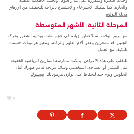
وجبات صغيرة ومتكررة على مدار اليوم، وتجنب الأطعمة الدهنية
والحارة. كما يمكنك الاسترخاء والاستمتاع بالراحة للتخفيف من الإرهاق.
مجلة اللؤلؤه
المرحلة الثانية: الأشهر المتوسطة
مع مرور الوقت، ستلاحظين زيادة في حجم بطنك وبداية الشعور بحركة
الجنين. قد تشعرين ببعض آلام الظهر والرقبة، وتتغير هرمونات جسمك
للتكيف مع الحمل.
للتغلب على هذه الأعراض، يمكنك ممارسة التمارين الرياضية الخفيفة
مثل المشي أو السباحة. استخدمي وسائد مريحة لدعم ظهرك أثناء
الجلوس ونوم جيد للحفاظ على توازن هرموناتك.
فيسبوك
0