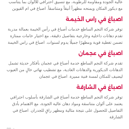
عالية الجودة ومقاومة للرطوبة، مع تنسيق احترافي للألوان بما يتناسب
مع ديكور المكان ويمنحه مظهراً أنيقاً ومتناسقاً. اصباغ في ام القيوين
اصباغ في راس الخيمة
توفر شركة النجم الساطع خدمات أصباغ في رأس الخيمة بعمالة مدربة
تقدم دهانات داخلية وخارجية بتفاصيل دقيقة، مع اختيار خامات ممتازة
تضمن تغطية قوية ومظهرًا جميلًا يدوم لسنوات. اصباغ في راس الخيمة
اصباغ في عجمان
تقدم شركة النجم الساطع خدمة أصباغ في عجمان بأفكار حديثة تشمل
الدهانات الديكورية والدهانات العادية، مع تشطيب نهائي خالٍ من العيوب
ليضيف للمكان لمسة فنية مميزة. اصباغ في عجمان
اصباغ في الشارقة
توفر شركة النجم الساطع خدمة أصباغ في الشارقة بأسلوب احترافي
يعتمد على ألوان متناسقة ومواد دهان عالية الجودة، مع الاهتمام بأدق
التفاصيل للحصول على نتيجة مثالية ومظهر راقٍ للجدران. اصباغ في
الشارقة